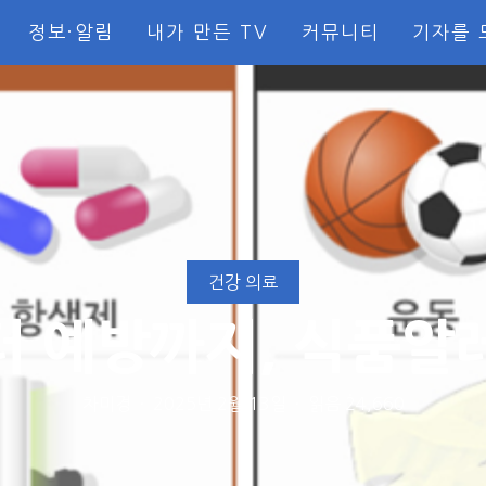
정보·알림
내가 만든 TV
커뮤니티
기자를 
건강 의료
차미경
·
2025년 2월 13일
·
읽음 24,660