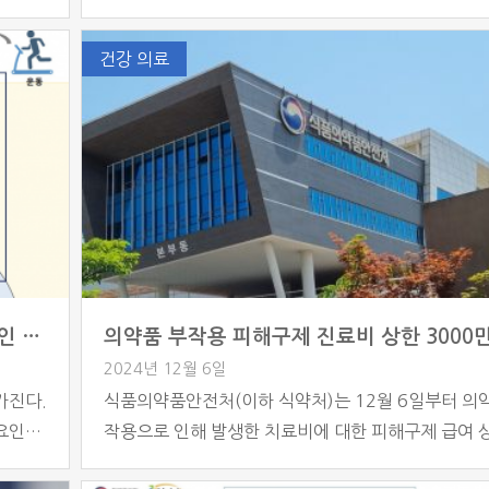
 보건
에 ‘인플루엔자 유행주의보’를 발령한다고 밝혔다. 이
치매환
치는 최근 인플루엔자 의사환자가 유행기준을 초과하고
건강 의료
기대하고
히 청소년과 어린이층에서 발생이 두드러지면서 결정
춘 병원
질병관리청에 따르면 12월 둘째 주 기준, 표본감시
설과 의
의원급 외래환자 1000명당 13.6명이 인플루엔자 
과 전문
자로 확인됐다. 이는 유행기준인 8.6명을 크게 웃도는
다. 연령대별로는 13∼18세 청소년이 가장 많이 […]
근육 호르몬 ‘아펠린’의 비밀…비타민D가 노인 건강 수명을 연장
2024년 12월 6일
가진다.
식품의약품안전처(이하 식약처)는 12월 6일부터 의
 요인으
작용으로 인해 발생한 치료비에 대한 피해구제 급여 
 신체
을 기존 2000만 원에서 3000만 원으로 상향 조정