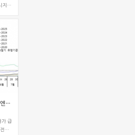
시지를
운데 특
외여행
. 서울
 씨는
 사례
동절기 호흡기 감염병 확산…질병청, ‘인플루엔자 유행주의보’ 발령
자가 급
 전국