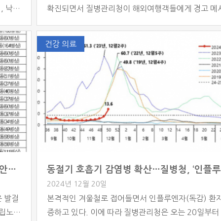
, 낙상
확진되면서 질병관리청이 해외여행객들에게 경고 메
어 사망
발령했다. 전 세계적으로 홍역이 확산세를 보이는 가
정부와
히 동남아와 서태평양 지역에서의 발병률이 높아 해
건강 의료
낙상 예
전 백신 접종이 필수적이라는 목소리가 높아지고 있다
 낙상의
의 한 의료기관에서 만난 소아청소년과 전문의 정윤석
최근 1세 미만 영아가 홍역에 감염되어 병원에 내원한
를 전하며 “영유아는 면역체계가 […]
경기지역 치매 의료서비스 강화…두 곳 치매안심병원 추가 지정
2024년 12월 20일
운 발걸
본격적인 겨울철로 접어들면서 인플루엔자(독감) 환
시립노인
증하고 있다. 이에 따라 질병관리청은 오는 20일부터