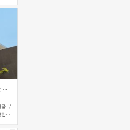
번 조
, 특
됐다.
기관의
의심환
 수치
의약품 부작용 피해구제 진료비 상한 3000만 원으로 상향
약품 부
상한액
한다고