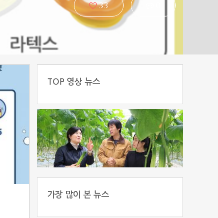
33
0
TOP 영상 뉴스
농촌에 활력 불어넣는다…
특화지구 지정·규제 완화로
경쟁력 강화
가장 많이 본 뉴스
농업 청사진 제시 첨단기술
자연에서 보람을 가꾸고 일
농업기술 포탈 ‘농사로’, 위
스마트폰으로 블로그하기
네이버 스마트스토어
양평 동막길 99에서
농업인의 벤처대학
나의 텃밭 이야기
영상 스토리텔링
인터넷 쇼핑몰