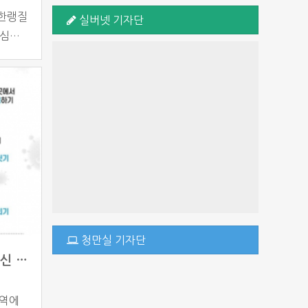
안소프트 동영상 솔루션으
로 도약하는 한국 농업, 스
구다
 한랭질
실버넷 기자단
 심해
마트팜 35% 전환 목표
로 새 단장
 때문
가 필요
 2월
 이는
치다.
청만실 기자단
설 연휴 앞두고 홍역 주의보…해외여행 전 백신 접종 필수
홍역에