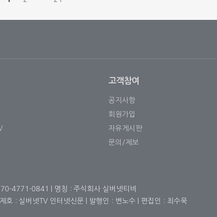
것으로
받고, 희귀질환관리위원회의 심의를 거쳐 최종 지정하
 어르신
다. 국가관리대상 희귀질환으로 지정되면 환자들은 
[…]
험 산정특례 적용과 의료비 지원 사업 등 다양한 혜택을
고객참여
공지사항
회원가입
V
자유게시판
문의/제보
 070-4771-0841 | 명칭 : 주식회사 실버넷티비
 | 제호 : 실버넷TV 인터넷신문 | 발행인 : 변노수 | 편집인 : 최수묵