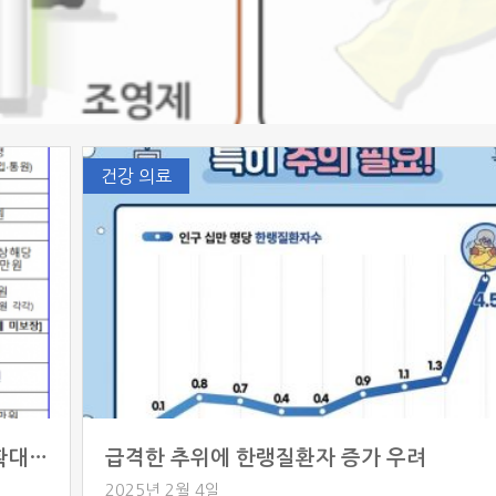
건강 의료
노후·유병력자 실손보험 가입 연령 90세로 확대…보장도 110세까지
급격한 추위에 한랭질환자 증가 우려
2025년 2월 4일