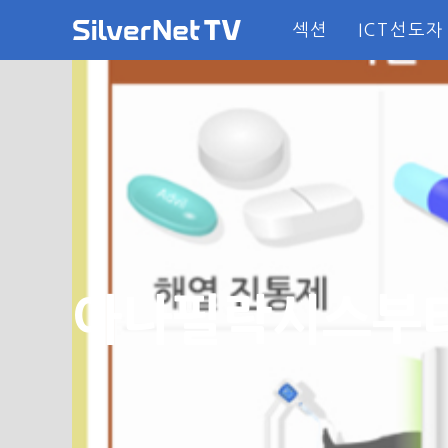
섹션
ICT선도자