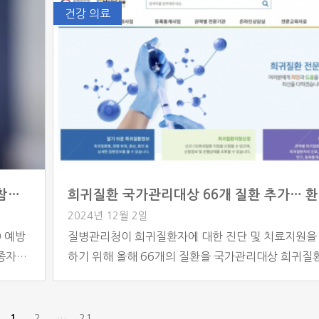
있다.
밝혔다. 이는 의약품 부작용으로 고통받는 환자들에게
건강 의료
인 접근
실질적인 보상을 제공하기 위한 조치다. 다만, 혈액을
건연구원
로 사용해 제조한 전혈, 농축적혈구 등 혈액제제는 
 근육
급여 지급 대상에서 제외된다. 식약처는 해당 혈액제
미 ‘혈액관리법’을 통해 별도로 보상 규정이 마련돼 […
질병청, “고위험군 백신 접종 필수…국민적 참여 필요”
2024년 12월 2일
9 예방
질병관리청이 희귀질환자에 대한 진단 및 치료지원을
접종자가
하기 위해 올해 66개의 질환을 국가관리대상 희귀질
다. 이
추가 지정했다. 이로 인해 관리대상 질환 수는 지난해 
은 수치
개에서 올해 1314개로 늘어났다. 질병관리청은 20
인플루
터 희귀질환 헬프라인 누리집을 통해 매년 신규 질환
2
…
21
1