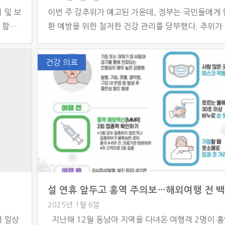
 및 보
이번 주 강추위가 예고된 가운데, 정부는 국민들에게
 함께
환 예방을 위한 철저한 건강 관리를 당부했다. 추위가
련하고,
질수록 저체온증과 같은 한랭질환 발생 위험이 커지기
90세까
에 특히 심뇌혈관 및 호흡기 질환자들의 각별한 주의
건강 의료
표했다.
하다. 질병관리청에 따르면 지난해 12월 1일부터 올해
명보험
2일까지 신고된 한랭질환자는 233명으로 집계됐다.
손해보
전년도 같은 기간의 324명에 비해 0.72% 감소한 수
그러나 이번 주부터 […]
동
2025년 1월 6일
서 일상
지난해 12월 동남아 지역을 다녀온 여행객 2명이 