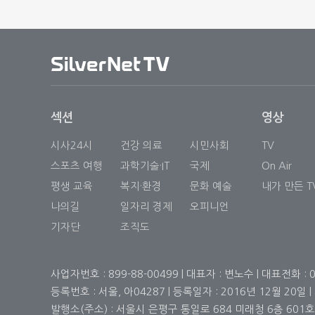
사
엔자 백신의 동시 접종 권고가 긍정적인 역할을 한 
분석된다. 백신에 대한 수용성이 해마다 개선되면서
내
들을 포함한 고위험군의 예방접종 참여가 꾸준히 늘고 
비
게
이
섹션
영상
션
시사24시
건강 의료
시민사회
TV
스포츠 여행
과학기술·IT
국제
On Air
평생 교육
복지·환경
문화 예술
내가 만든 T
나의길
일자리 경제
오피니언
기자단
조직도
사업자번호 : 899-88-00499 | 대표자 : 변노수 | 대표전화 :
등록번호 : 서울, 아04287 | 등록일자 : 2016년 12월 20일
발행소(주소) : 서울시 은평구 통일로 684 미래청 6층 601호