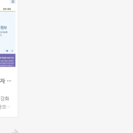
 보다
 원료
피해구제
제가 이
]
희귀질환 국가관리대상 66개 질환 추가… 환자 부담 크게 경감
 강화
환으로
1248
18년부
 신청을