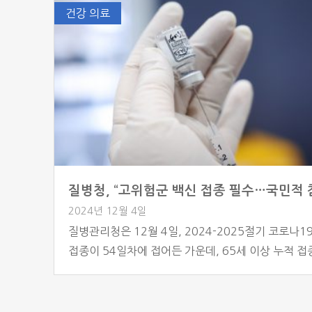
활동이 제한되고 다양한 노인성 질환으로 이어질 수 
건강 의료
하지만 최근 국내 연구진이 근감소증 예방에 획기적
법을 제시해 주목을 끌고 있다. 질병관리청 국립보
내분비·신장질환연구과 연구팀은 비타민D가 노인의
기능에 미치는 효과를 국제 학술지 […]
2024년 12월 4일
질병관리청은 12월 4일, 2024-2025절기 코로나1
접종이 54일차에 접어든 가운데, 65세 이상 누적 
465만 4,259명(접종률 45.2%)에 이르렀다고 밝혔
는 지난 절기 같은 기간 접종률보다 6.4%포인트 높
기
다. 이번 절기의 접종률 증가 배경에는 코로나19와 