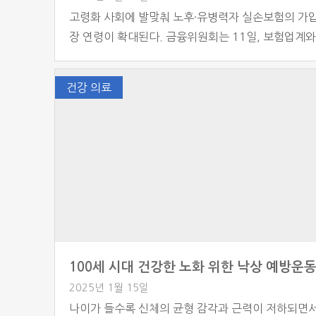
고령화 사회에 발맞춰 노후·유병력자 실손보험의 가입
장 연령이 확대된다. 금융위원회는 11일, 보험업계와
‘국민 노후 대비를 위한 보험의 역할 강화 방안’을 마
그 일환으로 노후·유병력자 실손보험의 가입 연령을 
건강 의료
지 확대하고 보장 연령을 110세까지 연장한다고 발
현재 노후 실손보험과 유병력자 실손보험은 각각 생
사 2개, 손해보험사 7개(총 9개), 생명보험사 2개, 
험사 11개(총 13개)에서 판매되고 있다. 그러나 […]
100세 시대 건강한 노화 위한 낙상 예방운
2025년 1월 15일
나이가 들수록 신체의 균형 감각과 근력이 저하되면