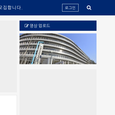
모집합니다.
로그인
영상 업로드
비비드 스페이스-미디어 아
‘서울시 디지털동행플라자’
부천 100만송이 장미원의
설 연휴 끝난 다음 날도 쉰
국내 스포츠산업, 매출 81
‘ 절로 절로 저절로…’ 유병
6·25 전사자 220구, 국립
해외직구·국내 유통 제품
BTS 10주년 불꽃 쇼
이집트 여행 1
모과꽃
어르신 맞춤형 디지털 교육
트 영상관과 드림 플라이트
조 원 돌파…글로벌 경쟁력
안전성 조사 강화…국표원
다! 1월 27일 임시공휴일
서울현충원에 영면
용 초대전
장미꽃
으로 격차 해소 박차
2025년 계획 발표
강화 박차
체험관
확정