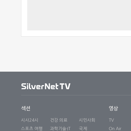
섹션
영상
시사24시
건강 의료
시민사회
TV
스포츠 여행
과학기술·IT
국제
On Air