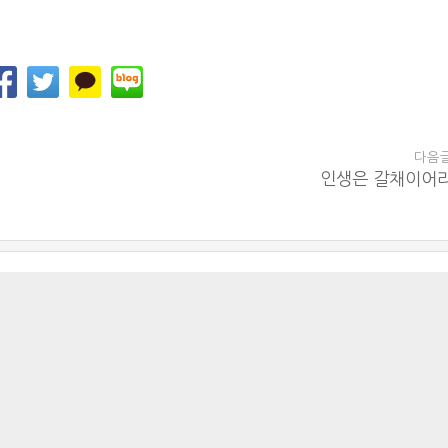
다음
인생은 갈채이어