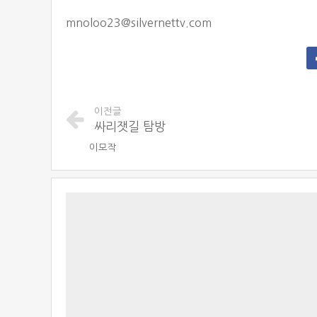
mnoloo23@silvernettv.com
이전글
싸리잿길 탐방
이모작
태
그