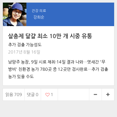
건강 의료
강희순
살충제 달걀 최소 10만 개 시중 유통
추가 검출 가능성도
2017년 8월 16일
남양주 농장, 9일 시료 채취·14일 결과 나와…엿새간 '무
방비' 친환경 농가 780곳 중 12곳만 검사완료…추가 검출
농가 있을 수도
읽음 709
댓글
0
1