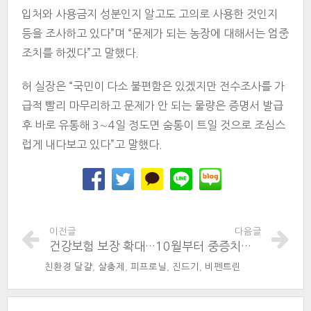
입처와 사용금지 성분인지 알고도 고의로 사용한 것인지
등을 조사하고 있다”며 “문제가 되는 농장에 대해서는 엄중
조치를 하겠다”고 말했다.
허 실장은 “국민이 다소 불편함은 있겠지만 전수조사를 가
급적 빨리 마무리하고 문제가 안 되는 물량은 증명서 발급
후 바로 유통해 3∼4일 정도면 숨통이 트일 것으로 조심스
럽게 내다보고 있다”고 말했다.
이전글
다음글
건강보험 보장 확대된다는데
10월부터 중증치매 환자 의료비 10%만 부담
친환경 달걀
,
살충제
,
피프로닐
,
진드기
,
비펜트린
태
그