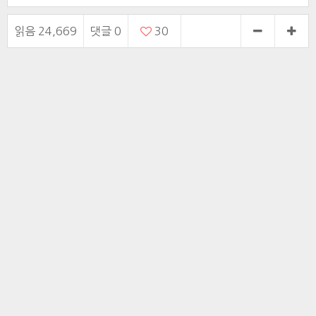
연구진이 정상세포가 암세포로 변화되는 순간을 포착하고,
이를 다시 되돌릴 수 있는 분자스위치를 최초로 규명하는
읽음 24,669
댓글
0
30
데 성공했다. 이 연구는 향후 암 치료법의 새로운 돌파구가
될 것으로 기대를 모은다. KAIST 바이오및뇌공학과 조광
현 교수 연구팀은 정상세포에서 […]