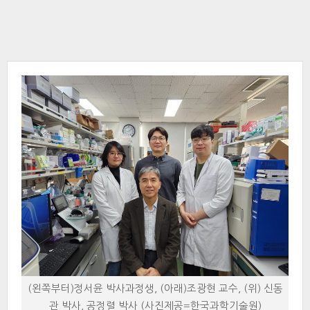
(왼쪽부터)정서윤 박사과정생, (아래)조광현 교수, (위) 신동
관 박사, 공정렬 박사 (사진제공=한국과학기술원)